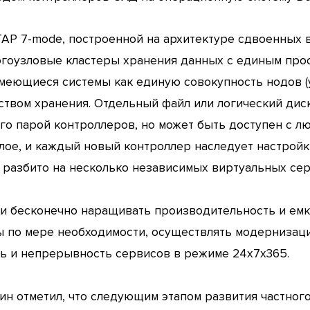
NTAP 7-mode, построенной на архитектуре сдвоенных
огоузловые кластеры хранения данных с единым прос
меющиеся системы как единую совокупность нодов (у
ством хранения. Отдельный файл или логический дис
ого парой контроллеров, но может быть доступен с л
лое, и каждый новый контроллер наследует настройк
разбито на несколько независимых виртуальных серв
ки бесконечно наращивать производительность и емк
 по мере необходимости, осуществлять модернизац
ть и непрерывность сервисов в режиме 24х7х365.
ин отметил, что следующим этапом развития частног