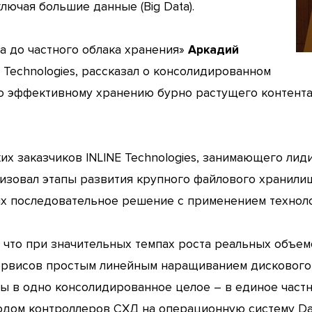
лючая большие данные (Big Data).
а до частного облака хранения»
Аркадий
Technologies, рассказал о консолидированном
по эффективному хранению бурно растущего контент
ких заказчиков INLINE Technologies, занимающего ли
ризовал этапы развития крупного файлового хранили
 их последовательное решение с применением технол
, что при значительных темпах роста реальных объе
рвисов простым линейным наращиванием дискового 
 в одно консолидированное целое – в единое частн
дом контроллеров СХД на операционную систему Data 