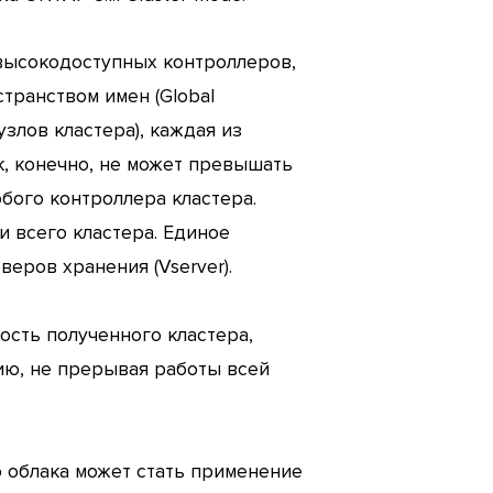
 высокодоступных контроллеров,
транством имен (Global
злов кластера), каждая из
к, конечно, не может превышать
юбого контроллера кластера.
и всего кластера. Единое
еров хранения (Vserver).
ость полученного кластера,
ию, не прерывая работы всей
о облака может стать применение