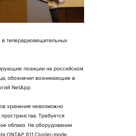
а в телерадиовещательных
дирующие позиции на российском
ща, обозначил возникающие в
огий NetApp.
мов хранения невозможно
пространства. Требуется
ое облако. На оборудовании
ONTAP 8.1.1 Cluster-mode.