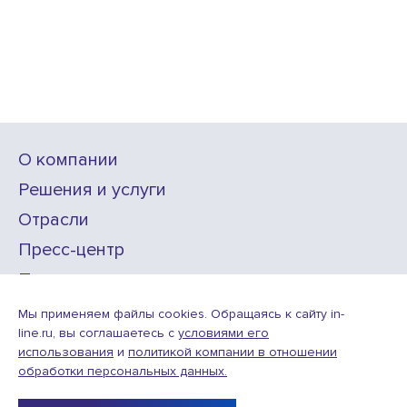
О компании
Решения и услуги
Отрасли
Пресс-центр
Проекты
Карьера
Мы применяем файлы cookies. Обращаясь к сайту in-
line.ru, вы соглашаетесь с
условиями его
использования
и
политикой компании в отношении
ИТ-аккредитация
обработки персональных данных.
Условия использования веб-сайта
© ООО «Инлайн технолоджис»,
2010—2026