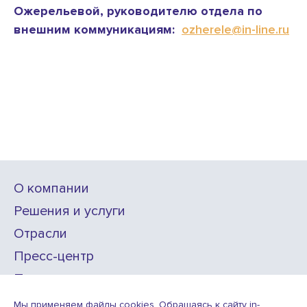
Ожерельевой, руководителю отдела по
внешним коммуникациям:
ozherele@in-line.ru
О компании
Решения и услуги
Отрасли
Пресс-центр
Проекты
Карьера
Мы применяем файлы cookies. Обращаясь к сайту in-