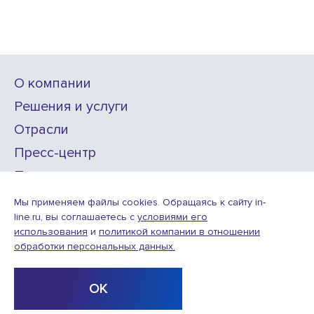
О компании
Решения и услуги
Отрасли
Пресс-центр
Проекты
Карьера
Мы применяем файлы cookies. Обращаясь к сайту in-
line.ru, вы соглашаетесь с
условиями его
использования
и
политикой компании в отношении
ИТ-аккредитация
обработки персональных данных.
Условия использования веб-сайта
© ООО «Инлайн технолоджис»,
2010—2026
ОК
Design
Разработка
by